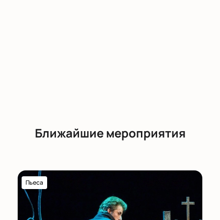
Илья Рябов, Тимур Акшенцев, Анна Величко, Мария
Медведева, Иван Супрун, Максим Яковлев,
Елизавета Фурманова, Василиса Алексеева, Дарья
Ванеева, Никита Войтюк, Мария Лопатина, Анна
Пожидаева, Дмитрий Белов, Иван Жуков, Борис
Луконин, Владимир Маликов, Андрей Матюков,
Владимир Минахин, Виталий Сазонов, Валерий
Степанов, Дмитрий Сизов, Евгения Кадочникова,
Александр Морин, Антон Деведжиев, Антон Попов,
Владимир Шашков
Ближайшие мероприятия
Пьеса