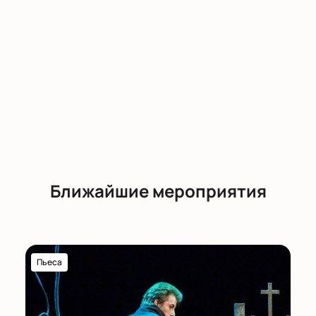
Валерий Степанов, Максим Яковлев, Елизавета
Фурманова, Борис Луконин, Никита Войтюк,
Алексей Зазыбин, Кирилл Катаев, Даниил
Катеринин, Григорий Куликов, Никита Симонов,
Есения Толстая, Александр Харитонов, Арина
Шарова, Егор Щербаков, Евгения Кадочникова,
Антон Деведжиев, Антон Попов
Ближайшие мероприятия
Пьеса