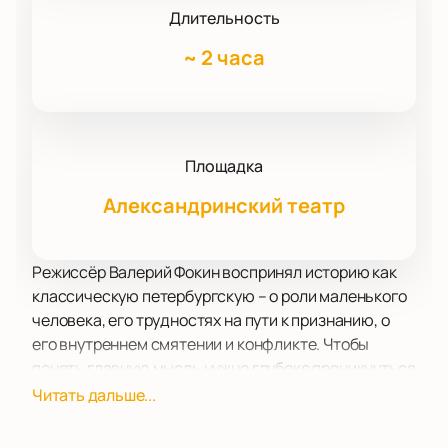
Длительность
~
2 часа
Площадка
Александринский театр
Режиссёр Валерий Фокин воспринял историю как
классическую петербургскую – о роли маленького
человека, его трудностях на пути к признанию, о
его внутреннем смятении и конфликте. Чтобы
понять главную мысль нужно глубоко проникнуться
событиями жизни женщины, а также научится вести
Читать дальше...
открытый диалог с собой.
Ксения Петербургская – реальный исторической