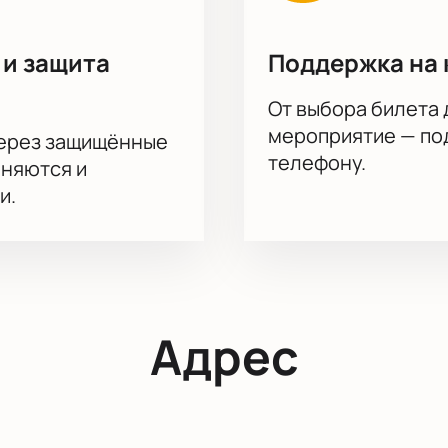
 и защита
Поддержка на 
От выбора билета 
мероприятие — под
через защищённые
телефону.
аняются и
и.
Адрес