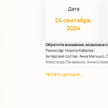
Дата
24 сентября,
2024
Обратите внимание, возможна с
Режиссёр: Никита Кобелев.
Актёрский состав: Анна Мигицко, 
Александр Овчаренко, Анна Шуваев
Александринский театр приглашае
им. А.С. Пушкина. Эпическая драм
Читать дальше...
погружение в современную китайс
более пятидесяти лет, с 1950-х год
В центре сюжета – история акуше
эпох и политических повесток су
дьявольских лягушек, символизир