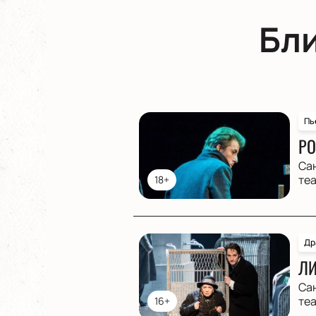
Бл
Пь
РО
Са
те
18+
Др
ЛИ
Са
те
16+