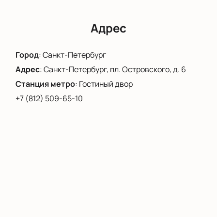
профессионализму актеров и качественной
постановке.
Не упустите возможность увидеть эту уникальную
Адрес
постановку.
Купить билеты
на нашем сайте можно
в любое удобное время, что позволит вам
Город
:
Санкт-Петербург
планировать свой визит заранее и избежать
Адрес
:
Санкт-Петербург, пл. Островского, д. 6
очередей.
Станция метро
:
Гостиный двор
+7 (812) 509-65-10