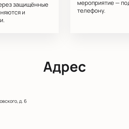
мероприятие — под
через защищённые
телефону.
аняются и
и.
Адрес
вского, д. 6