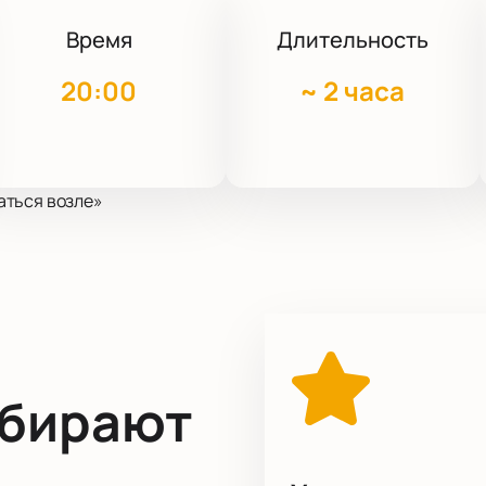
Время
Длительность
20:00
~
2 часа
аться возле»
ыбирают