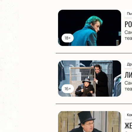
Пь
РО
Са
те
18+
Др
ЛИ
Са
те
16+
Ко
ЖЕ