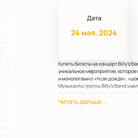
Дата
24 мая, 2024
Купить билеты на концерт Billy's 
уникальное мероприятие, которое 
и монологами о «псах дождя», «шо
Музыканты группы Billy's Band ум
Новика. А благодаря световому ри
глубинки, где пыльные светильник
Читать дальше...
Александринский театр станет ид
современных технических возможно
Band.
Не упустите возможность окунуться
Александринского театра!
Купить