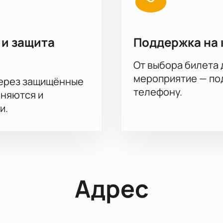
 и защита
Поддержка на 
От выбора билета 
мероприятие — под
через защищённые
телефону.
аняются и
и.
Адрес