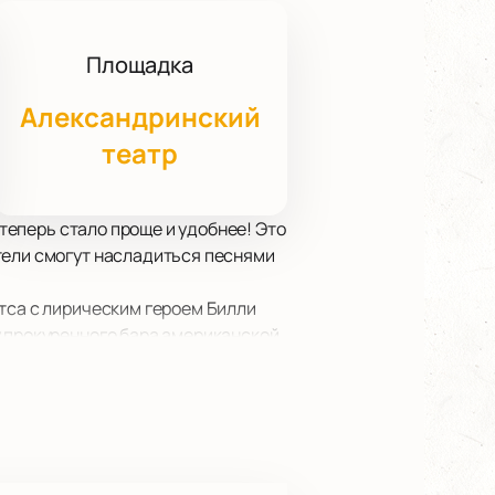
Площадка
Александринский
театр
 теперь стало проще и удобнее! Это
тели смогут насладиться песнями
тса с лирическим героем Билли
у прокуренного бара американской
еру.
четание исторической атмосферы и
и и исполнения группы Billy's
а Уэйтса» на сцене