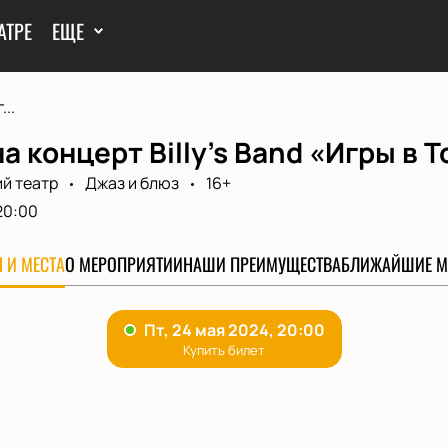
АТРЕ
ЕЩЕ
...
а концерт Billy's Band «Игры в 
й театр
Джаз и блюз
16+
20:00
 И МЕСТА
О МЕРОПРИЯТИИ
НАШИ ПРЕИМУЩЕСТВА
БЛИЖАЙШИЕ М