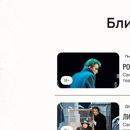
Бл
Пь
РО
Са
те
18+
Др
ЛИ
Са