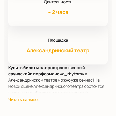
Длительность
~
2 часа
Площадка
Александринский театр
Купить билеты на пространственный
саундскейп перформанс «a_rhythm»
в
Александринском театре можно уже сейчас! На
Новой сцене Александринского театра состоится
уникальное событие – пространственный
саундскейп перформанс «α_rhythm», созданный
Читать дальше...
Евгенией Горожанцевой и Антоном Стешенко. Это
двухактное представление, в котором