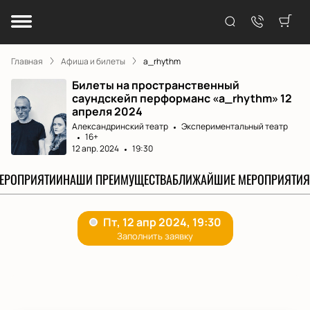
Главная
Афиша и билеты
a_rhythm
Билеты на пространственный
саундскейп перформанс «a_rhythm» 12
апреля 2024
Александринский театр
Экспериментальный театр
16+
12 апр. 2024
19:30
МЕРОПРИЯТИИ
НАШИ ПРЕИМУЩЕСТВА
БЛИЖАЙШИЕ МЕРОПРИЯТИЯ