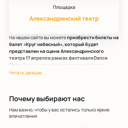
Площадка
Александринский театр
На нашем сайте вы можете
приобрести билеты на
балет «Круг небесный», который будет
представлен на сцене Александринского
театра 17 апреля в рамках фестиваля Dance
Open
. Это уникальное мероприятие, которое
погрузит зрителей в мир восточной культуры и
Читать дальше...
позволит им отправиться в поиски духовного
пристанища.
Хореография Ли Пяньпянь отличается нежностью,
Почему выбирают нас
деликатностью и чувственностью. Она использует
элементы, отсылающие к традиционной
Нам важно, чтобы у вас остались только яркие
древнекитайской идее о построении мира. Самый
впечатления
яркий символ спектакля - большой круг, который
артист проходит в начале представления. Этот