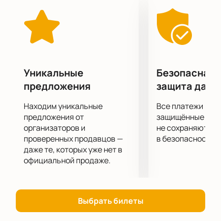
символ раскрывает романтическую идею
спектакля: «Если конец - это начало, то мы
обязательно встретимся снова».
Иероглиф «宿» стал основой для создания
спектакля. Ли Пяньпянь вдохновилась прощаниями
с людьми в аэропортах и поездах, а также
Уникальные
Безопасная 
переездами в новые места. Она задумалась о том,
предложения
защита данн
что означает путь назад и как мы сохраняем
воспоминания о будущем. Именно эти
Находим уникальные
Все платежи про
размышления нашли свое отражение в балете
предложения от
защищённые шлю
«Круг небесный».
организаторов и
не сохраняются 
проверенных продавцов —
в безопасности.
Приобрести билеты на это захватывающее
даже те, которых уже нет в
мероприятие можно на нашем сайте.
официальной продаже.
Не упустите возможность окунуться в уникальную
атмосферу восточной культуры и насладиться
высоким искусством балета.
Выбрать билеты