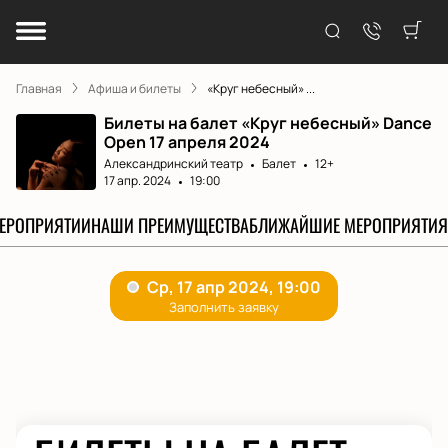
Главная
Афиша и билеты
«Круг небесный» ...
Билеты на балет «Круг небесный» Dance
Open 17 апреля 2024
Александринский театр
Балет
12+
17 апр. 2024
19:00
МЕРОПРИЯТИИ
НАШИ ПРЕИМУЩЕСТВА
БЛИЖАЙШИЕ МЕРОПРИЯТИЯ