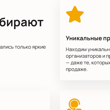
стью этого грандиозного события.
Купить билеты
на нашем 
 исполнении лучших артистов. Поторопитесь, количество м
ыбирают
снуться к миру высокого искусства и провести вечер в окру
Уникальные п
тались только яркие
Находим уникальн
организаторов и 
— даже те, которы
продаже.