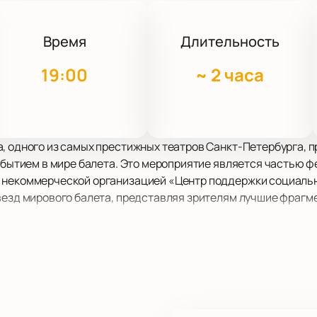
Время
Длительность
19:00
~
2 часа
, одного из самых престижных театров Санкт-Петербурга, п
событием в мире балета. Это мероприятие является частью 
 некоммерческой организацией «Центр поддержки социаль
везд мирового балета, представляя зрителям лучшие фрагм
ющиеся артисты, среди которых народный артист России и 
 Мариинского театра Виктория Терешкина, лауреат Молодё
ерина Оксана Скорик и многие другие.
атой историей и великолепной архитектурой, создаст уникал
вится своим великолепным акустическим залом и роскошным 
 таких значимых культурных мероприятий.