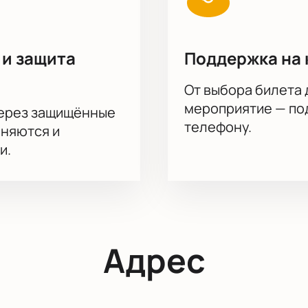
 и защита
Поддержка на 
От выбора билета 
мероприятие — под
через защищённые
телефону.
аняются и
и.
Адрес