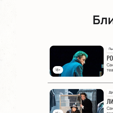
Бл
Пь
РО
Са
те
18+
Др
ЛИ
Са