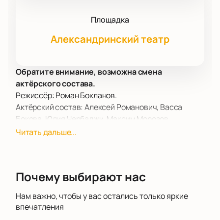
Площадка
Александринский театр
Обратите внимание, возможна смена
актёрского состава.
Режиссёр: Роман Бокланов.
Актёрский состав: Алексей Романович, Васса
Бокова, Юлия Чербаджи, Максим Морозов.
Спектакль «Лина-Марлина» в Александринском
Читать дальше...
театре приглашает зрителей погрузиться в
захватывающую историю о поиске себя и
преодолении внутренних барьеров. В центре
Почему выбирают нас
сюжета — юная русалка с необычным даром и
синими волосами, которая стремится исполнить
Нам важно, чтобы у вас остались только яркие
свою мечту — петь. Однако родители, опасаясь за
впечатления
её безопасность, подавляют её стремление к