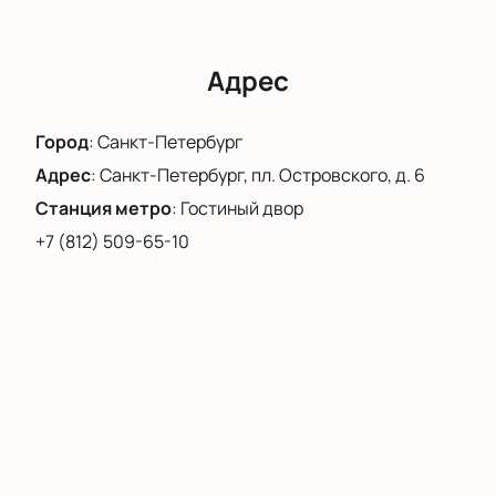
рекомендуем
купить билеты
на нашем сайте. Не
упустите возможность увидеть, как героиня
преодолевает преграды и находит свой путь.
Адрес
Город
:
Санкт-Петербург
Адрес
:
Санкт-Петербург, пл. Островского, д. 6
Станция метро
:
Гостиный двор
+7 (812) 509-65-10