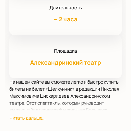
Длительность
~
2 часа
Площадка
Александринский театр
На нашем сайте вы сможете легко и быстро купить
билеты на балет «Щелкунчик» в редакции Николая
Максимовича Цискаридзе в Александринском
театре. Этот спектакль, которым руководит
выдающийся хореограф и премьер Большого
театра России, станет настоящим подарком для
Читать дальше...
всех любителей балета.