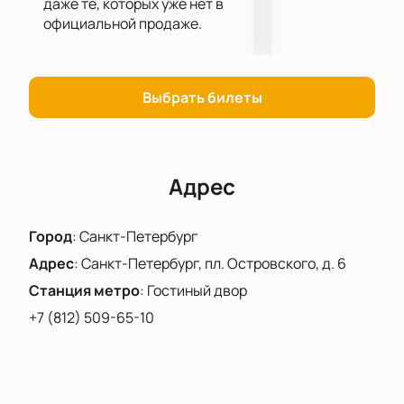
даже те, которых уже нет в
страны. Обладатель престижных премий и наград,
официальной продаже.
этот театр предлагает зрителям высочайшее
качество исполнения и незабываемые эмоции.
Не упустите возможность окунуться в мир
волшебства и купить билеты на балет «Щелкунчик»
Выбрать билеты
в редакции Николая Максимовича Цискаридзе в
Александринском театре уже сегодня на нашем
сайте!
Адрес
Город
:
Санкт-Петербург
Адрес
:
Санкт-Петербург, пл. Островского, д. 6
Станция метро
:
Гостиный двор
+7 (812) 509-65-10