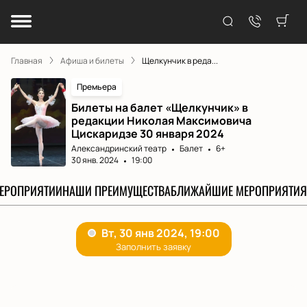
Главная
Афиша и билеты
Щелкунчик в реда...
Премьера
Билеты на балет «Щелкунчик» в
редакции Николая Максимовича
Цискаридзе 30 января 2024
Александринский театр
Балет
6+
30 янв. 2024
19:00
МЕРОПРИЯТИИ
НАШИ ПРЕИМУЩЕСТВА
БЛИЖАЙШИЕ МЕРОПРИЯТИЯ