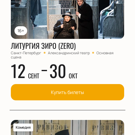
16+
ЛИТУРГИЯ ЗИРО (ZERO)
Санкт-Петербург
Александринский театр
Основная
сцена
12
30
СЕНТ
ОКТ
Купить билеты
Комедия