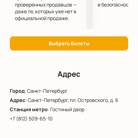
проверенных продавцов —
в безопасности.
и готовы порадовать вас своим блистательным
даже те, которых уже нет в
исполнительским талантом.
официальной продаже.
На нашем сайте вы сможете купить билеты на
концерт «Pre-concert talk: мультимедийные мини-
оперы «Русские писатели пишут письма»» онлайн,
без посещения касс концертной площадки. Все что
Выбрать билеты
нужно - пара минут на выбор мест и оформление
заказа. Оцените удобство и надежность нашего
сервиса!
Адрес
Город
:
Санкт-Петербург
Адрес
:
Санкт-Петербург, пл. Островского, д. 6
Станция метро
:
Гостиный двор
+7 (812) 509-65-10