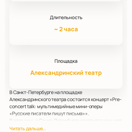
Длительность
~
2 часа
Площадка
Александринский театр
В Санкт-Петербурге на площадке
Александринского театра состоится концерт «Pre-
concert talk: мультимедийные мини-оперы
«Русские писатели пишут письма»».
В этот день в Санкт-Петербурге состоится концерт
классической музыки в исполнении талантливых
Читать дальше...