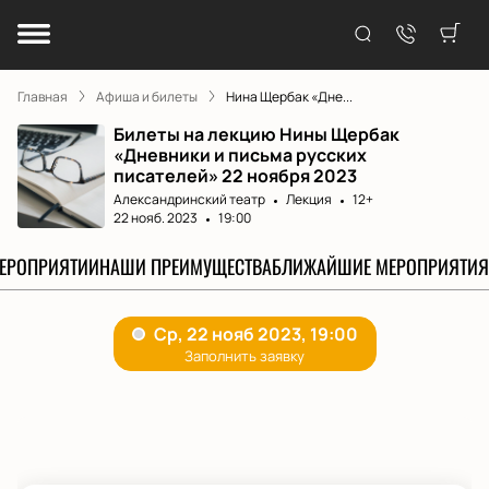
Главная
Афиша и билеты
Нина Щербак «Дне...
Билеты на лекцию Нины Щербак
«Дневники и письма русских
писателей» 22 ноября 2023
Александринский театр
Лекция
12+
22 нояб. 2023
19:00
МЕРОПРИЯТИИ
НАШИ ПРЕИМУЩЕСТВА
БЛИЖАЙШИЕ МЕРОПРИЯТИЯ