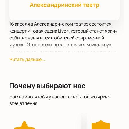
Александринский театр
16 апреля в Александринском театре состоится
концерт «Новая сцена Live», который станет ярким
событием для всех любителей современной
музыки. Этот проект предоставляет уникальную
возможность познакомиться с новыми именами на
музыкальной сцене, поддержать талантливых
Читать дальше...
артистов и насладиться живым исполнением в
камерной обстановке.
Александринский театр, известный своей историей
Почему выбирают нас
и великолепной архитектурой, станет идеальной
площадкой для проведения концерта. В
Нам важно, чтобы у вас остались только яркие
специально оборудованном съемочном павильоне
впечатления
зрители смогут стать частью музыкального эфира,
что добавит мероприятию особую атмосферу.
На концерте выступят три группы, каждая из
которых привнесет свою уникальную энергетику.