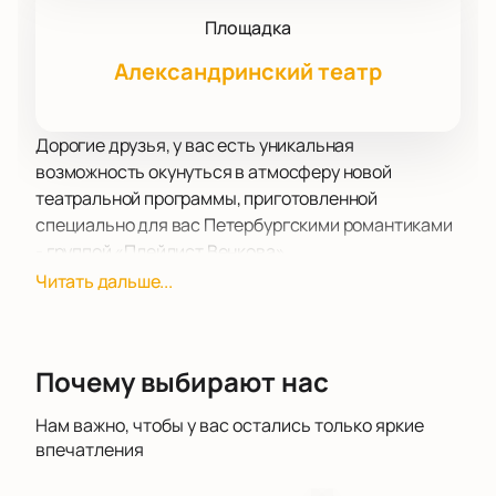
Площадка
Александринский театр
Дорогие друзья, у вас есть уникальная
возможность окунуться в атмосферу новой
театральной программы, приготовленной
специально для вас Петербургскими романтиками
- группой «Плейлист Венкова».
24 сентября в самом сердце Петербурга, на Новой
Читать дальше...
сцене Александринского театра, состоится
грандиозный концерт этого талантливого
коллектива. Их недавний выпуск макси-сингла
Почему выбирают нас
«вечная ночь» уже успел пробудить жажду
зрителей, а сейчас на сцену выходит новый
Нам важно, чтобы у вас остались только яркие
четвертый участник группы - клавишник Илья
впечатления
Рогачевский.
Никита Венков, бессменный фронтмен и автор