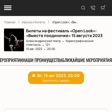
Главная
Афиша и билеты
«Open Look»: «Вм...
Билеты на фестиваль «Open Look»:
«Вместе поодиночке» 15 августа 2023
Александринский театр
Хореографический
спектакль
12+
15 авг. 2023
20:00
МЕРОПРИЯТИИ
НАШИ ПРЕИМУЩЕСТВА
БЛИЖАЙШИЕ МЕРОПРИЯТИЯ