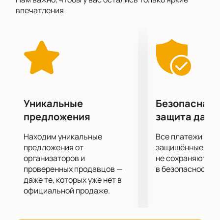
Александринского театра и отвлечься от
впечатления
повседневных забот и переживания. После
просмотра остается приятное послевкусие, заряда
позитива и положительных эмоций.
Не упустите возможность провести этот вечер в
компании героев постановки «Вместе
поодиночке»!
Уникальные
Безопасная 
предложения
защита данн
Находим уникальные
Все платежи про
предложения от
защищённые шлю
организаторов и
не сохраняются 
проверенных продавцов —
в безопасности.
даже те, которых уже нет в
официальной продаже.