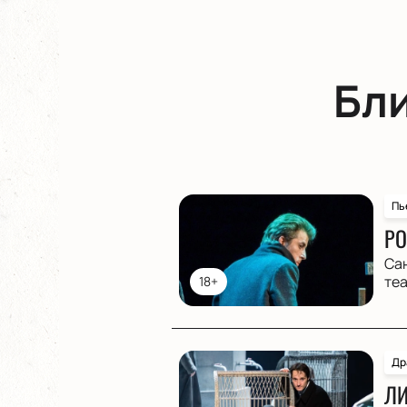
Бл
Пь
РО
Са
те
18+
Др
ЛИ