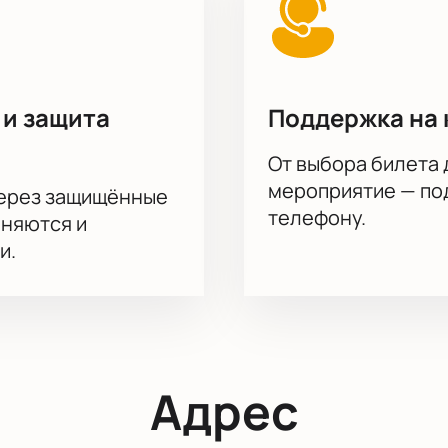
 и защита
Поддержка на 
От выбора билета 
мероприятие — под
через защищённые
телефону.
аняются и
и.
Адрес