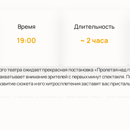
Время
Длительность
19:00
~
2 часа
ого театра ожидает прекрасная постановка «Пролетая над г
хватывает внимание зрителей с первых минут спектакля. П
Развитие сюжета и его хитросплетения заставят вас присталь
тюмы, интересные декорации, игра света и тени – все это п
я с высочайшим уровнем художественного оформления.
 этот вечер в компании героев постановки «Пролетая над г