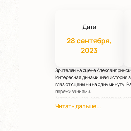
Дата
28 сентября,
2023
Зрителей на сцене Александринск
Интересная динамичная история за
глаз от сцены ни на одну минуту! 
переживаниями.
Актерская игра, великолепные кос
спектакль образцом произведени
Читать дальше...
Не упустите возможность провести