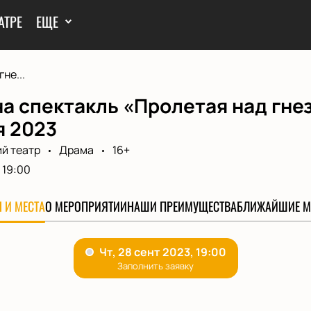
АТРЕ
ЕЩЕ
не...
а спектакль «Пролетая над гне
я 2023
й театр
Драма
16+
19:00
 И МЕСТА
О МЕРОПРИЯТИИ
НАШИ ПРЕИМУЩЕСТВА
БЛИЖАЙШИЕ М