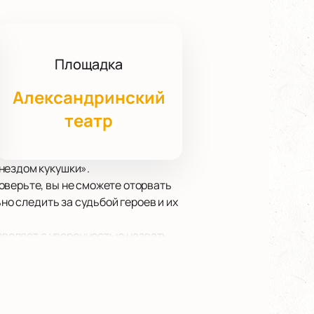
Площадка
Александринский
театр
нездом кукушки».
оверьте, вы не сможете оторвать
но следить за судьбой героев и их
озволяет с уверенностью назвать
нездом кукушки»!