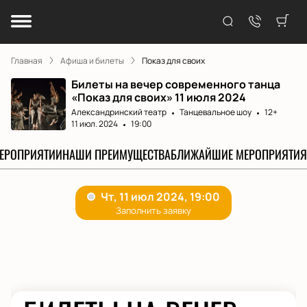
Главная
Афиша и билеты
Показ для своих
Билеты на вечер современного танца
«Показ для своих» 11 июля 2024
Александринский театр
Танцевальное шоу
12+
11 июл. 2024
19:00
МЕРОПРИЯТИИ
НАШИ ПРЕИМУЩЕСТВА
БЛИЖАЙШИЕ МЕРОПРИЯТИЯ