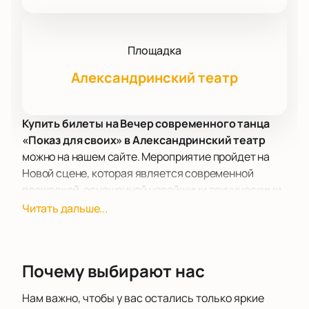
Площадка
Александринский театр
Купить билеты на Вечер современного танца
«Показ для своих» в Александринский театр
можно на нашем сайте. Мероприятие пройдет на
Новой сцене, которая является современной
площадкой, оснащенной новейшими техническими
средствами. Зал оборудован удобными креслами и
Читать дальше...
современными системами звука и освещения, что
обеспечивает комфортное восприятие
представлений.
Почему выбирают нас
Третий независимый фестиваль современного
танца в малых формах «Показ для своих»
Нам важно, чтобы у вас остались только яркие
предлагает уникальную возможность увидеть