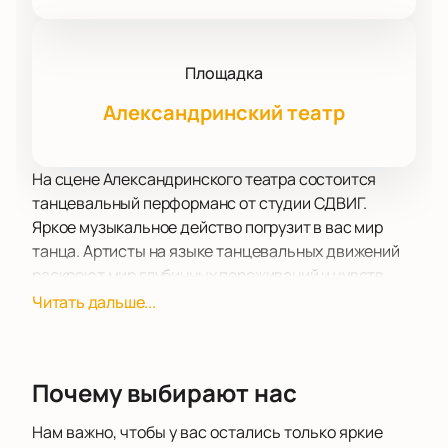
Площадка
Александринский театр
На сцене Александринского театра состоится
танцевальный перформанс от студии СДВИГ.
Яркое музыкальное действо погрузит в вас мир
танца. Артисты на языке танцевальных движений
раскроют мир глубинных переживаний и чувств.
Красивые танцевальные композиции, яркие
Читать дальше...
костюмы, потрясающее музыкальное
сопровождение создают на сцене и в зале особую
атмосферу.
Почему выбирают нас
Хотите погрузиться в мир танца, грации, красоты,
ярких чувственных образов? Приходите на
Нам важно, чтобы у вас остались только яркие
танцевальное шоу, где каждый номер в исполнении