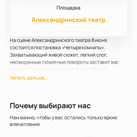
Площадка
Александринский театр
На сцене Александринского театра 8 июня
состоится постановка «Четыре комнаты».
Захватывающий живой сюжет, легкий слог,
неожиданные сюжетные повороты заставят вас
пристально следить за развитием событий,
позабыв обо всем на свете.
Читать дальше...
Тонкая, интересная история вызывает отклик в
душе каждого, кто в этот вечер решил посетить
Александринского театра и отвлечься от
Почему выбирают нас
повседневных забот и переживания. После
просмотра остается приятное послевкусие, заряда
Нам важно, чтобы у вас остались только яркие
позитива и положительных эмоций.
впечатления
Работу режиссера и актерской труппы высоко
оценили многие театральные критики и эксперты.