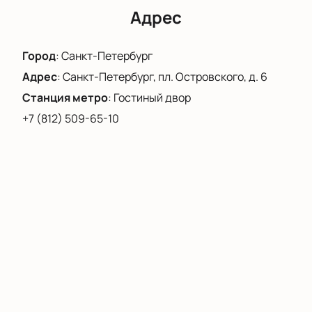
символизирующие тщетность нашего
Адрес
существования. Жизнь этих объектов не
заканчивается, а постоянно меняется,
Город
:
Санкт-Петербург
обновляется бесконечное количество раз...
Адрес
:
Санкт-Петербург, пл. Островского, д. 6
Станция метро
:
Гостиный двор
+7 (812) 509-65-10