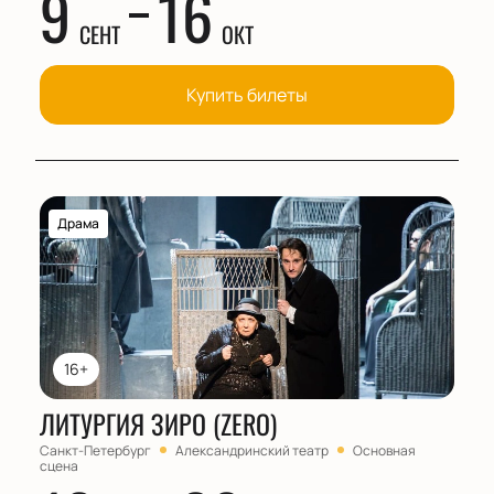
9
16
СЕНТ
ОКТ
Купить билеты
Драма
16+
ЛИТУРГИЯ ЗИРО (ZERO)
Санкт-Петербург
Александринский театр
Основная
сцена