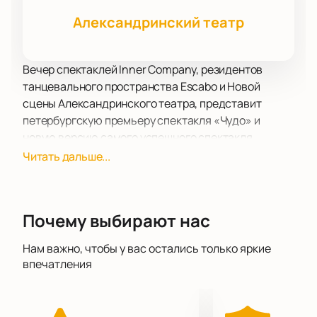
Александринский театр
Вечер спектаклей Inner Company, резидентов
танцевального пространства Escabo и Новой
сцены Александринского театра, представит
петербургскую премьеру спектакля «Чудо» и
новую версию самого успешного спектакля
компании «Echo».
Читать дальше...
После спектакля зрители смогут принять участие в
разговоре о спектаклях, современном танце и
чудесах. Inner Company - театральная компания,
Почему выбирают нас
основанная хореографом Константином Кейхелем,
композитором Константином Чистяковым и
Нам важно, чтобы у вас остались только яркие
художником по свету Ксенией Котенёвой в 2020
впечатления
году в Санкт-Петербурге. Работы этого трио
отличаются эстетикой и минимализмом, уходят от
нарратива в чувственность и созерцание, а также