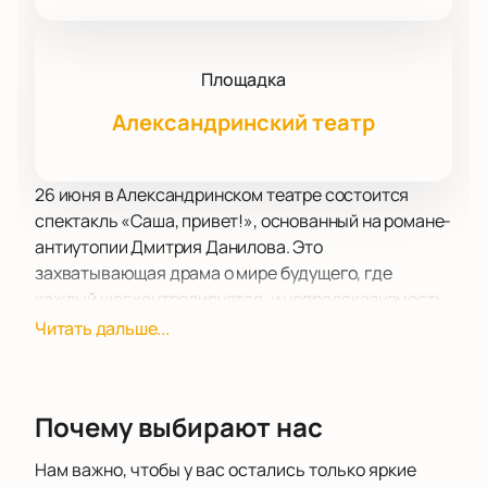
Площадка
Александринский театр
26 июня в Александринском театре состоится
спектакль «Саша, привет!», основанный на романе-
антиутопии Дмитрия Данилова. Это
захватывающая драма о мире будущего, где
каждый шаг контролируется, и непредсказуемость
становится роскошью. Главный герой Сережа,
Читать дальше...
которого приговорили к казни, стал жертвой
псевдодоброжелательной системы, где Саша -
пулемет, который стреляет автоматически и
Почему выбирают нас
непредсказуемо в преступников, осуществляя
«доброжелательную» смертную казнь.
Нам важно, чтобы у вас остались только яркие
Режиссер спектакля, лауреат премии «Золотой