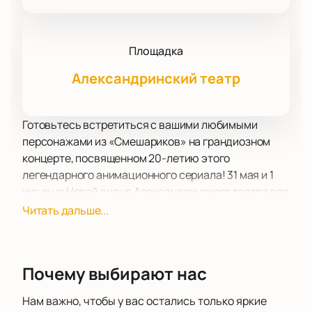
Площадка
Александринский театр
Готовьтесь встретиться с вашими любимыми
персонажами из «Смешариков» на грандиозном
концерте, посвященном 20-летию этого
легендарного анимационного сериала! 31 мая и 1
июня на Новой сцене Александринского театра вас
ждет невероятное музыкальное путешествие,
Читать дальше...
которое погрузит вас в знакомую и любимую
атмосферу детства.
Вас ожидает уникальное исполнение композиций
Почему выбирают нас
«Смешариков» в стиле джаз-рок от талантливого
коллектива «СмешBand» и самых настоящих
Нам важно, чтобы у вас остались только яркие
композиторов сериала, Марины Ланды и Сергея