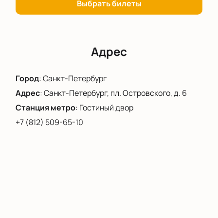
зажигательным настроением как детям, так и
Выбрать билеты
взрослым. Не забудьте прийти пораньше, ведь с
18:00 в фойе театра вас ожидает интерактивная
программа, которая сделает ваш вечер еще более
волшебным.
Адрес
Город
:
Санкт-Петербург
Адрес
:
Санкт-Петербург, пл. Островского, д. 6
Станция метро
:
Гостиный двор
+7 (812) 509-65-10