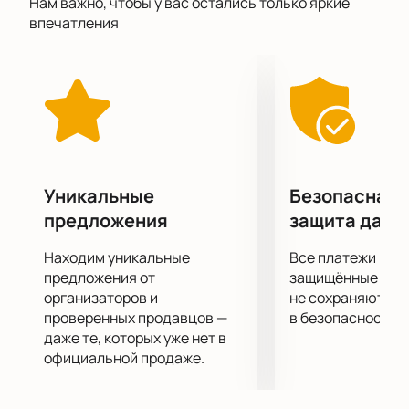
Нам важно, чтобы у вас остались только яркие
переплетены сопереживание, сочувствие, а также
впечатления
победа вечных ценностей над ценностями
временными и кажущимися.
Если вы хотите полностью отвлечься и сбросить с
себя груз повседневных забот, то спектакль
поможет вам в этом. Вас ждет полное погружение в
сюжет, огромное удовольствие от актерской игры,
декораций, костюмов и музыкального
сопровождения.
Уникальные
Безопасная 
Приятного просмотра!
предложения
защита данн
Находим уникальные
Все платежи про
предложения от
защищённые шлю
организаторов и
не сохраняются 
проверенных продавцов —
в безопасности.
даже те, которых уже нет в
официальной продаже.