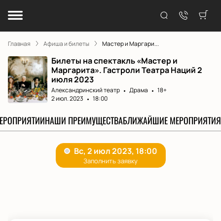
Главная
Афиша и билеты
Мастер и Маргари...
Билеты на спектакль «Мастер и
Маргарита». Гастроли Театра Наций 2
июля 2023
Александринский театр
Драма
18+
2 июл. 2023
18:00
МЕРОПРИЯТИИ
НАШИ ПРЕИМУЩЕСТВА
БЛИЖАЙШИЕ МЕРОПРИЯТИЯ