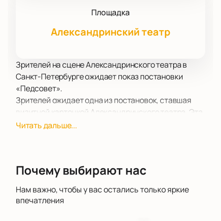
Площадка
Александринский театр
Зрителей на сцене Александринского театра в
Санкт-Петербурге ожидает показ постановки
«Педсовет».
Зрителей ожидает одна из постановок, ставшая
визитной карточкой Александринского театра. Эта
постановка насыщена метафорами,
Читать дальше...
неожиданными, оригинальными сценическими
решениями, красотой, уверенностью,
превосходной подачей сюжета.
Почему выбирают нас
Тонкий, интересный сюжет вызывает отклик в душе
каждого, кто в этот вечер решил посетить театр и
Нам важно, чтобы у вас остались только яркие
отвлечься от повседневных забот и переживаний.
впечатления
После его просмотра остается приятное
послевкусие, заряд отличного настроения и