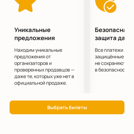
поможет вам в этом. Вас ждет полное погружение в
сюжет, огромное удовольствие от актерской игры,
декораций, костюмов и музыкального
сопровождения.
Уникальные
Безопасная 
Приятного просмотра!
предложения
защита данн
Находим уникальные
Все платежи про
предложения от
защищённые шлю
организаторов и
не сохраняются 
проверенных продавцов —
в безопасности.
даже те, которых уже нет в
официальной продаже.
Выбрать билеты