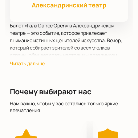
Александринский театр
Балет «Гала Dance Open» в Александринском
театре — это событие, которое привлекает
внимание истинных ценителей искусства. Вечер,
который собирает зрителей со всех уголков
страны, обещает стать настоящим праздником
танца. Александринский театр, расположенный в
Читать дальше...
сердце Санкт-Петербурга, предоставляет
идеальную сцену для этого уникального
мероприятия. Его исторические интерьеры и
Почему выбирают нас
великолепная акустика создают атмосферу,
способствующую полному погружению в мир
Нам важно, чтобы у вас остались только яркие
балета.
впечатления
Программа Гала Dance Open тщательно продумана
и включает в себя как классические произведения,
так и современные эксперименты, исполненные
ведущими солистами мировых балетных трупп. Это