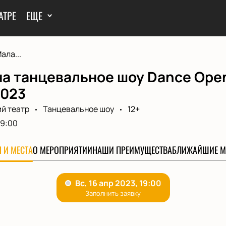
АТРЕ
ЕЩЕ
ала...
а танцевальное шоу Dance Open
2023
й театр
Танцевальное шоу
12+
19:00
 И МЕСТА
О МЕРОПРИЯТИИ
НАШИ ПРЕИМУЩЕСТВА
БЛИЖАЙШИЕ М