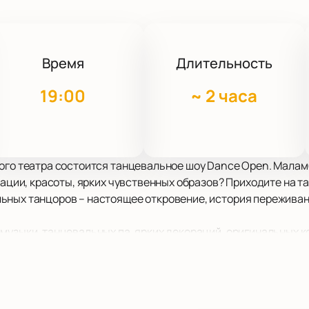
Время
Длительность
19:00
~
2 часа
ого театра состоится танцевальное шоу Dance Open. Малам
рации, красоты, ярких чувственных образов? Приходите на т
ьных танцоров – настоящее откровение, история переживани
музыки, танцевальных па, ярких декораций, оригинальных 
престижных фестивалей, конкурсов и танцевальных проекто