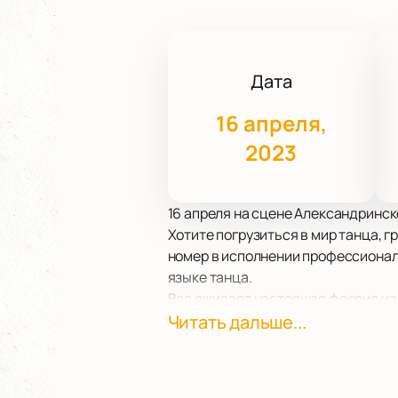
Дата
16 апреля,
2023
16 апреля на сцене Александринск
Хотите погрузиться в мир танца, г
номер в исполнении профессионал
языке танца.
Вас ожидает настоящая феерия из 
Участники программы – лауреаты 
Читать дальше...