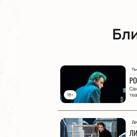
Бл
Пь
РО
Са
те
18+
Др
ЛИ