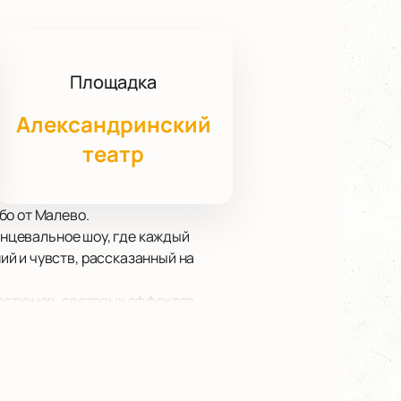
Площадка
Александринский
театр
бо от Малево.
анцевальное шоу, где каждый
й и чувств, рассказанный на
костюмов, световых эффектов.
в.