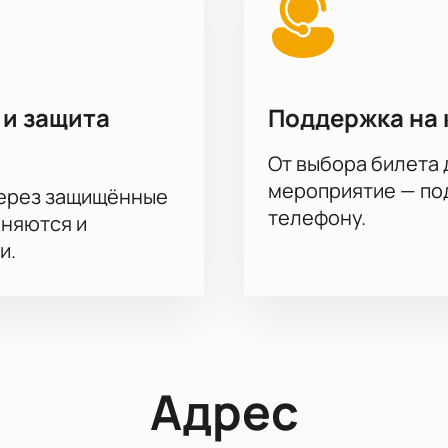
 и защита
Поддержка на 
От выбора билета 
мероприятие — под
через защищённые
телефону.
аняются и
и.
Адрес