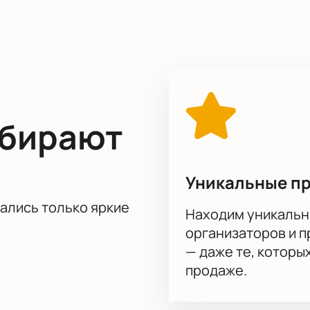
нцовывать в ритм, громко аплодировать и даже вскакивать 
ыбирают
Уникальные п
тались только яркие
Находим уникальн
организаторов и 
— даже те, которы
продаже.