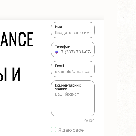
Имя
DANCE
Телефон
Ы И
Email
Комментарий к
заявке
0
/
100
Я даю свое