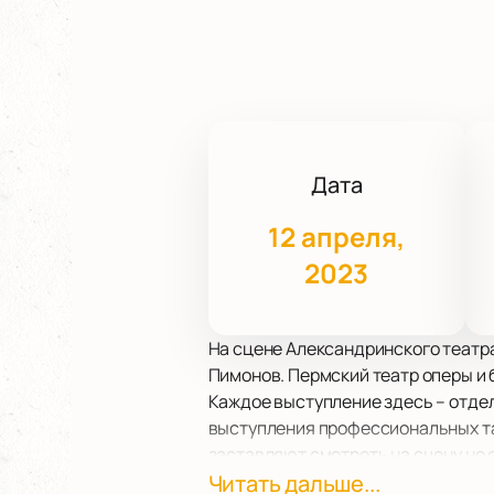
Дата
12 апреля,
2023
На сцене Александринского театра
Пимонов. Пермский театр оперы и 
Каждое выступление здесь – отдел
выступления профессиональных та
заставляют смотреть на сцену не 
Если вам не хватает яркости, пол
Читать дальше...