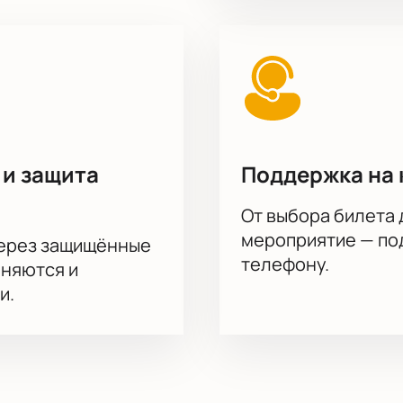
 и защита
Поддержка на 
От выбора билета 
мероприятие — под
через защищённые
телефону.
аняются и
и.