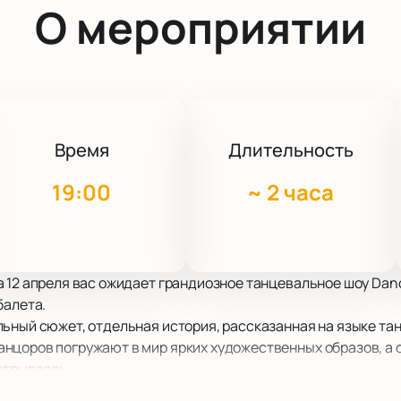
О мероприятии
Время
Длительность
19:00
~
2 часа
 12 апреля вас ожидает грандиозное танцевальное шоу Danc
балета.
ьный сюжет, отдельная история, рассказанная на языке тан
нцоров погружают в мир ярких художественных образов, а 
отрываясь.
ожительных эмоций и новых впечатлений, решение пойти на 