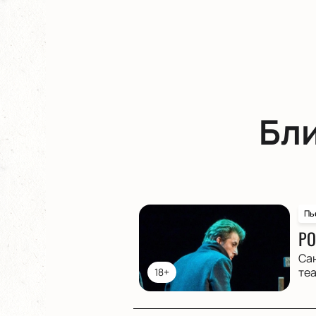
Бл
Пь
РО
Са
те
18+