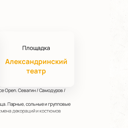
Площадка
Александринский
театр
e Open. Севагин / Самодуров /
ца. Парные, сольные и групповые
смена декораций и костюмов
танцевальное шоу восполнит все