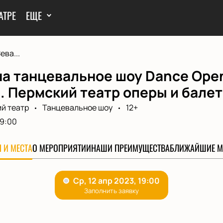
АТРЕ
ЕЩЕ
ева...
а танцевальное шоу Dance Open
 Пермский театр оперы и балет
й театр
Танцевальное шоу
12+
19:00
 И МЕСТА
О МЕРОПРИЯТИИ
НАШИ ПРЕИМУЩЕСТВА
БЛИЖАЙШИЕ М