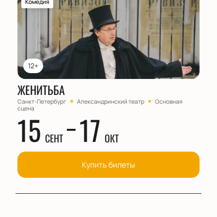
Комедия
12+
ЖЕНИТЬБА
Санкт-Петербург
Александринский театр
Основная
сцена
15
17
СЕНТ
ОКТ
Купить билеты