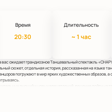
Время
Длительность
20:30
~
1 час
а вас ожидает грандиозное Танцевальный спектакль «СНА
ьный сюжет, отдельная история, рассказанная на языке тан
нцоров погружают в мир ярких художественных образов, а 
отрываясь.
ожительных эмоций и новых впечатлений, решение пойти на 
нцовывать в ритм, громко аплодировать и даже вскакивать 