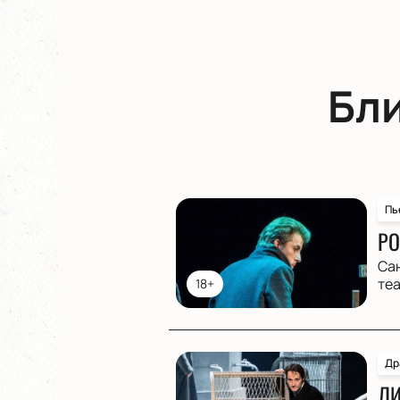
Бл
Пь
РО
Са
те
18+
Др
ЛИ