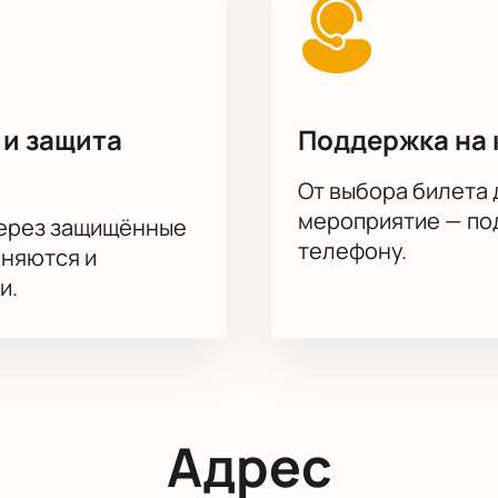
 и защита
Поддержка на 
От выбора билета 
мероприятие — под
через защищённые
телефону.
аняются и
и.
Адрес