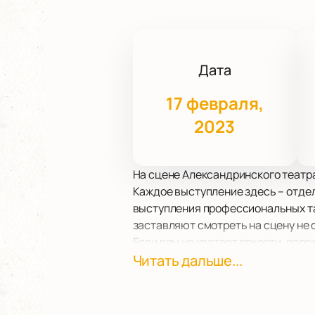
Дата
17 февраля,
2023
На сцене Александринского театр
Каждое выступление здесь – отдел
выступления профессиональных та
заставляют смотреть на сцену не 
Если вам не хватает яркости, пол
эти пробелы! Приготовьтесь прита
Читать дальше...