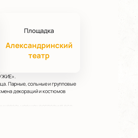
Площадка
Александринский
театр
РУЖИЕ».
ца. Парные, сольные и групповые
смена декораций и костюмов
танцевальное шоу восполнит все
с места!