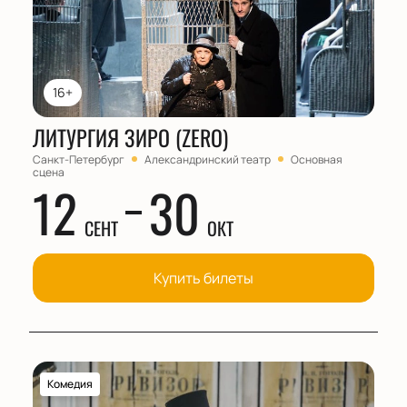
16+
ЛИТУРГИЯ ЗИРО (ZERO)
Санкт-Петербург
Александринский театр
Основная
сцена
12
30
СЕНТ
ОКТ
Купить билеты
Комедия