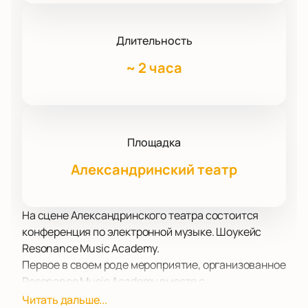
Длительность
~
2 часа
Площадка
Александринский театр
На сцене Александринского театра состоится
конференция по электронной музыке. Шоукейс
Resonance Music Academy.
Первое в своем роде мероприятие, организованное
Resonance Music Academy вместе с
Александринским театром в рамках программы
Читать дальше...