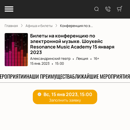
Главная
Афиша и билеты
Конференция по э...
Билеты на конференцию по
электронной музыке. Шоукейс
Resonance Music Academy 15 января
2023
Александринский театр
Лекция
16+
15 янв. 2023
15:00
МЕРОПРИЯТИИ
НАШИ ПРЕИМУЩЕСТВА
БЛИЖАЙШИЕ МЕРОПРИЯТИЯ