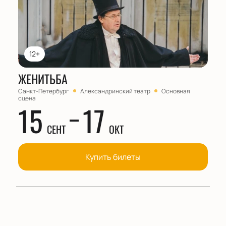
12+
ЖЕНИТЬБА
Санкт-Петербург
Александринский театр
Основная
сцена
15
17
СЕНТ
ОКТ
Купить билеты