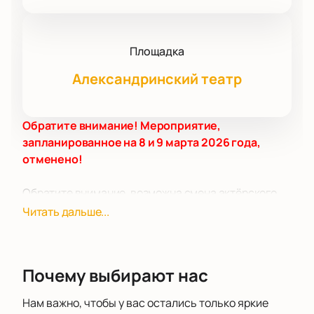
Площадка
Александринский театр
Обратите внимание! Мероприятие,
запланированное на 8 и 9 марта 2026 года,
отменено!
Обратите внимание, возможна смена актёрского
состава.
Читать дальше...
Режиссёр:
Андрей Калинин
Актёрский состав:
Василиса Алексеева, Олеся
Соколова, Александр Поламишев. Никита
Почему выбирают нас
Барсуков, Полина Теплякова, Иван Трус, Сергей
Еликов, Пётр Семак, Владимир Минахин
Нам важно, чтобы у вас остались только яркие