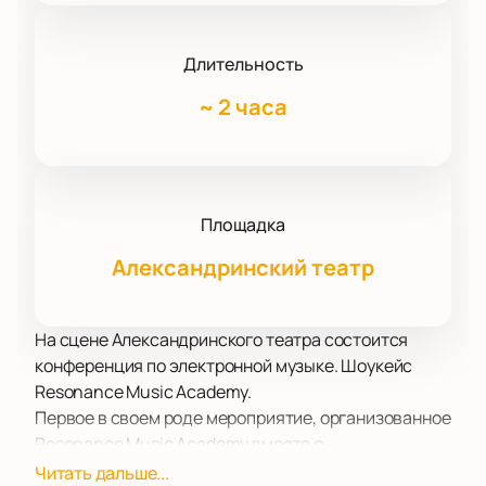
Длительность
~
2 часа
Площадка
Александринский театр
На сцене Александринского театра состоится
конференция по электронной музыке. Шоукейс
Resonance Music Academy.
Первое в своем роде мероприятие, организованное
Resonance Music Academy вместе с
Александринским театром в рамках программы
Читать дальше...