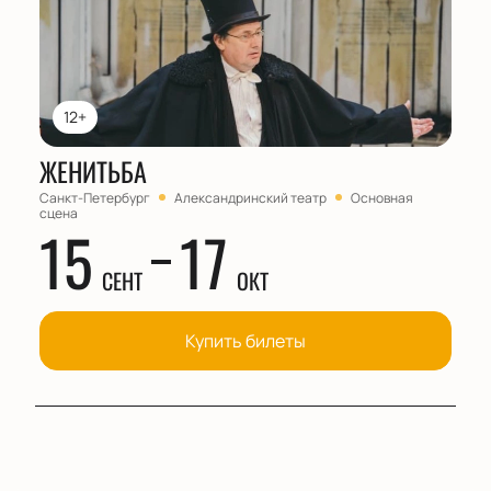
12+
ЖЕНИТЬБА
Санкт-Петербург
Александринский театр
Основная
сцена
15
17
СЕНТ
ОКТ
Купить билеты