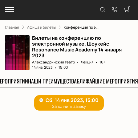
Главная
Афиша и билеты
Конференция по э...
Билеты на конференцию по
электронной музыке. Шоукейс
Resonance Music Academy 14 января
2023
Александринский театр
Лекция
16+
14 янв. 2023
15:00
МЕРОПРИЯТИИ
НАШИ ПРЕИМУЩЕСТВА
БЛИЖАЙШИЕ МЕРОПРИЯТИЯ