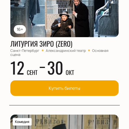
16+
ЛИТУРГИЯ ЗИРО (ZERO)
Санкт-Петербург
Александринский театр
Основная
сцена
12
30
СЕНТ
ОКТ
Купить билеты
Комедия