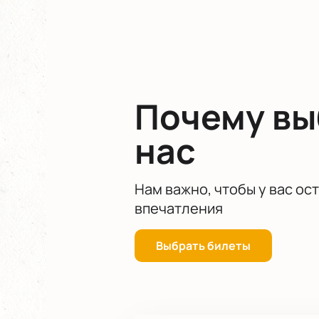
России.
Для того чтобы стать частью это
приобрести билеты на гала-концер
Александринском театре
можно 
Почему в
нас
Нам важно, чтобы у вас ос
впечатления
Выбрать билеты