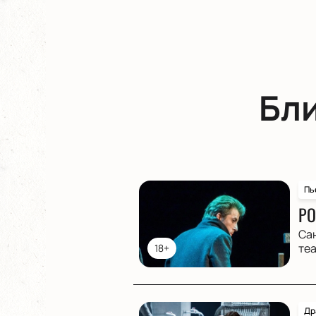
Бл
Пь
РО
Са
те
18+
Др