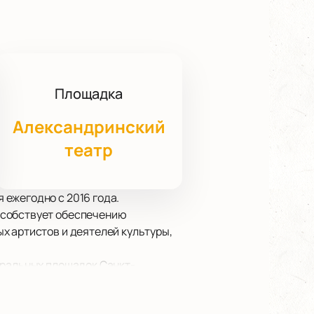
Площадка
Александринский
театр
ежегодно с 2016 года.
особствует обеспечению
х артистов и деятелей культуры,
тральных площадок Санкт-
 для проведения такого значимого
 одного из старейших театров