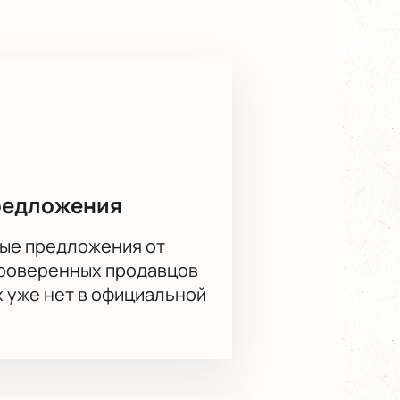
адимирскую школу, приглашаем вас
Звёзды Петербурга» в
редложения
ые предложения от
проверенных продавцов
х уже нет в официальной