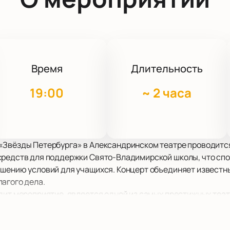
Время
Длительность
19:00
~
2 часа
«Звёзды Петербурга» в Александринском театре проводится 
средств для поддержки Свято-Владимирской школы, что сп
шению условий для учащихся. Концерт объединяет известны
агого дела.
одит мероприятие, является одной из самых престижных теа
 историей и архитектурой, что делает его идеальным местом
ся не только выступлениями, но и великолепной атмосферой