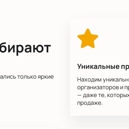
го благотворительного мероприятия и поддержать Свято-Вл
т.
Купить билеты на благотворительный гала-концерт «
на нашем сайте.
ыбирают
Уникальные п
тались только яркие
Находим уникальн
организаторов и 
— даже те, которы
продаже.