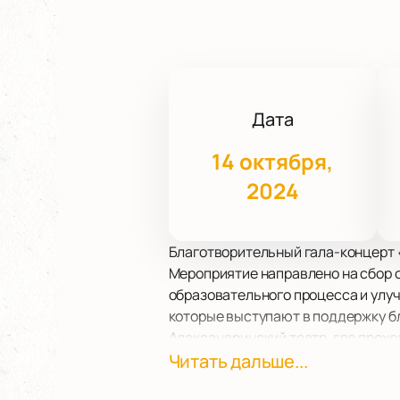
Дата
14 октября,
2024
Благотворительный гала-концерт 
Мероприятие направлено на сбор 
образовательного процесса и улуч
которые выступают в поддержку бл
Александринский театр, где прох
Петербурга. Театр славится своей
Читать дальше...
события. Зрители могут насладить