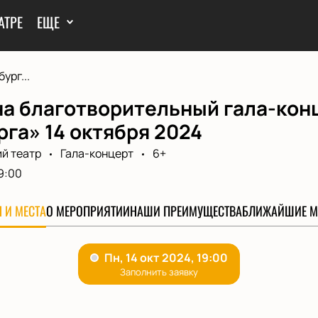
АТРЕ
ЕЩЕ
ург...
на благотворительный гала-кон
га» 14 октября 2024
й театр
Гала-концерт
6+
9:00
 И МЕСТА
О МЕРОПРИЯТИИ
НАШИ ПРЕИМУЩЕСТВА
БЛИЖАЙШИЕ М