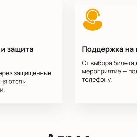
 и защита
Поддержка на 
От выбора билета 
мероприятие — под
через защищённые
телефону.
аняются и
и.