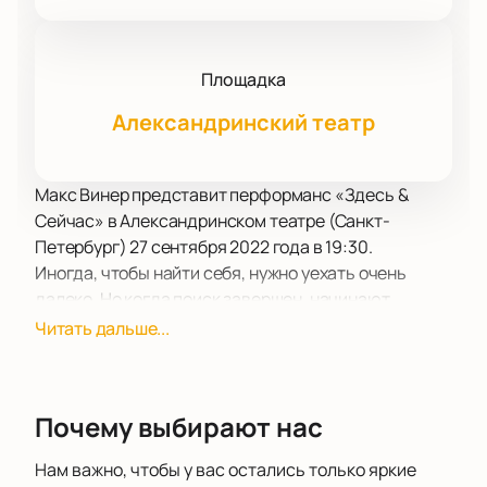
Площадка
Александринский театр
Макс Винер представит перформанс «Здесь &
Сейчас» в Александринском театре (Санкт-
Петербург) 27 сентября 2022 года в 19:30.
Иногда, чтобы найти себя, нужно уехать очень
далеко. Но когда поиск завершен, начинают
сбываться мечты. Еще недавно в интервью
Читать дальше...
музыкант признавался, что сольный концерт в
России – его страстное желание. Пришло время
исполнить ее. Это событие станет подведением
Почему выбирают нас
итогов пройденному пути и ориентиром на
будущее.
Нам важно, чтобы у вас остались только яркие
Музыка интересовала Максима всегда. К