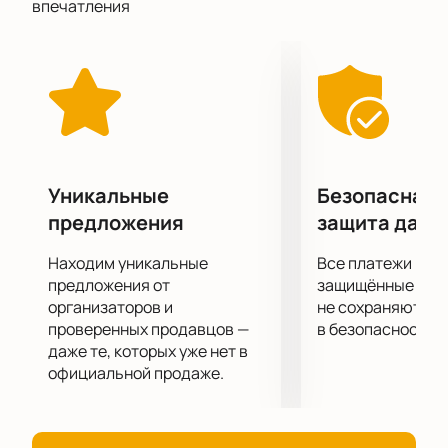
впечатления
окончанию общеобразовательной школы он уже
владел гитарой и фортепиано. Затем он прибыл в
Нью-Йорк изучать теорию, композицию и историю
музыки. Теперь его музыка звучит в кино и
телевизионных проектах.
В 2018 году он выпустил свой первый альбом под
названием «Busy, Lonely, Happy, Lovely». Через два
года пришла очередь для второго диска, над
Уникальные
Безопасная 
которым сейчас ведется активная работа.
предложения
защита данн
Молодой человек влюблен в жизнь, не видит между
людьми барьеров и границ. Ему одинаково
Находим уникальные
Все платежи про
комфортно как в родном Питере, так и в суетливой
предложения от
защищённые шлю
громаде улиц Нью-Йорка. Песни без границ,
организаторов и
не сохраняются 
проверенных продавцов —
в безопасности.
творчество без препятствий – вот девиз
даже те, которых уже нет в
современной молодежи. И наш герой ему четко
официальной продаже.
следует.
В его творческой копилке участие в постановке
Ирады Берг и Стаси Венковой «Дальше Мы Сами», в