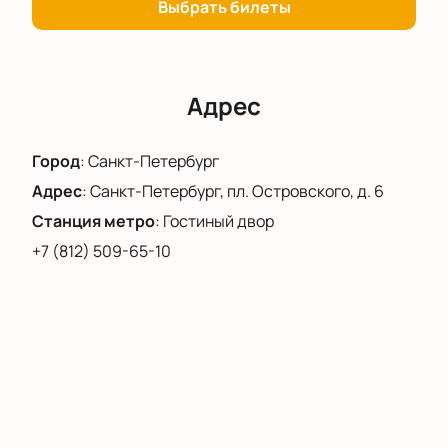
артхаусе «Инсайт», вступление коллаборацию со
Выбрать билеты
столичной экспериментальной командой Lost
Knight, специализирующейся на исполнении
электронной музыки и другие не стандартные
проекты.
Адрес
Купить билеты на перформанс Макса Винера
«Здесь & Сейчас» можно на нашем сайте. Не
Город
:
Санкт-Петербург
откладывайте это назавтра, ведь вы потратите на
Адрес
:
Санкт-Петербург, пл. Островского, д. 6
это только пару минут.
Станция метро
:
Гостиный двор
+7 (812) 509-65-10