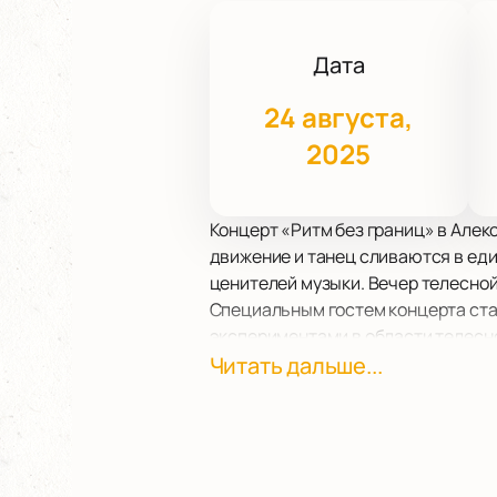
Дата
24 августа,
2025
Концерт «Ритм без границ» в Алек
движение и танец сливаются в еди
ценителей музыки. Вечер телесной 
Специальным гостем концерта стан
экспериментами в области телесно
Программа вечера включает автор
Читать дальше...
эксперименты, которые не оставят
Александринский театр — это не п
пространство, идеально подходящ
максимально прочувствовать все
Не упустите возможность стать ч