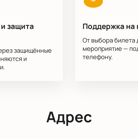
 и защита
Поддержка на 
От выбора билета 
мероприятие — под
через защищённые
телефону.
аняются и
и.
Адрес