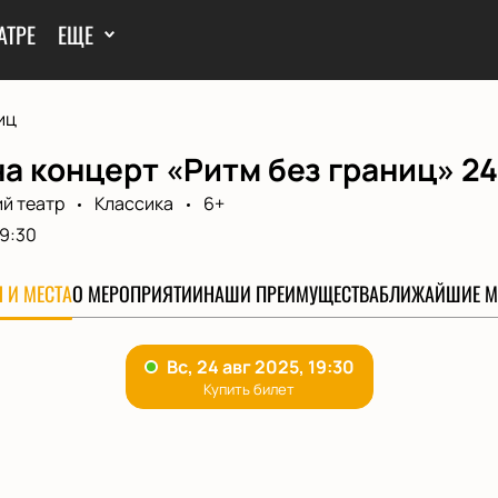
АТРЕ
ЕЩЕ
иц
а концерт «Ритм без границ» 24
й театр
Классика
6+
19:30
 И МЕСТА
О МЕРОПРИЯТИИ
НАШИ ПРЕИМУЩЕСТВА
БЛИЖАЙШИЕ М