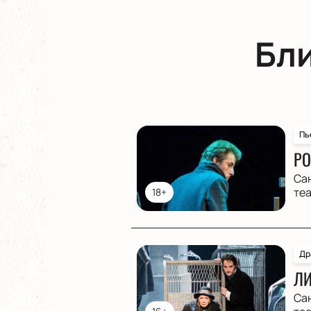
Бл
Пь
РО
Са
те
18+
Др
ЛИ
Са