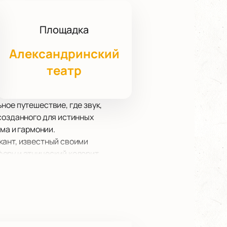
Площадка
Александринский
театр
ное путешествие, где звук,
созданного для истинных
ма и гармонии.
кант, известный своими
еру и этнический колорит.
ведений и звуковые
ием, но и современное
ая акустика позволит
м сайте можно уже сегодня.