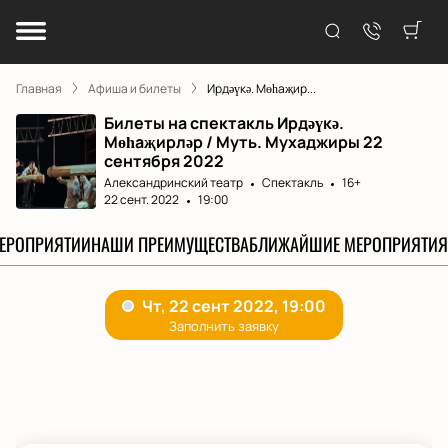
Главная
Афиша и билеты
Ирдәүкә. Мөһаҗир...
Билеты на спектакль Ирдәүкә.
Мөһаҗирләр / Муть. Мухаджиры 22
сентября 2022
Александринский театр
Спектакль
16+
22 сент. 2022
19:00
МЕРОПРИЯТИИ
НАШИ ПРЕИМУЩЕСТВА
БЛИЖАЙШИЕ МЕРОПРИЯТИЯ