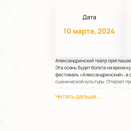
Дата
10 марта, 2024
Александринский театр приглашае
Эта осень будет богата на яркие
фестиваль «Александринский», в 
сценической культуры. Откроет п
событиях конца 19 века — «Один в
Идейным вдохновителем постанов
Читать дальше...
Фокин. В поисках вдохновения он 
нашей стране, и решил раскрыть та
Ещё со школьной программы всем и
террористической группировкой «
Екатерининского канала, и от пол