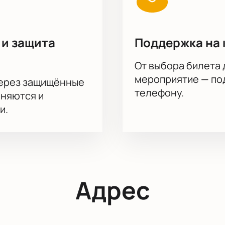
 и защита
Поддержка на 
От выбора билета 
мероприятие — под
через защищённые
телефону.
аняются и
и.
Адрес