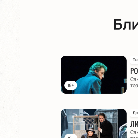
Бл
Пь
РО
Са
те
18+
Др
ЛИ
Са