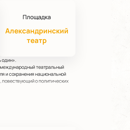
Площадка
Александринский
театр
ь один».
ет международный театральный
еля и сохранения национальной
, повествующий о политических
драматического театра Валерий
вщика исторической литературы в
ено нападение подпольной
рету, проезжавшую по набережной
лены о событиях,