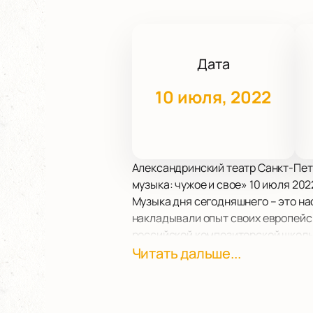
Дата
10 июля, 2022
Александринский театр Санкт-Пет
музыка: чужое и свое» 10 июля 2022
Музыка дня сегодняшнего – это н
накладывали опыт своих европейск
российской композиторской школы
Сейчас работа с фольклором не в
Читать дальше...
(редактор журнала «Музыкальная а
самобытного осталось в сегодняшн
Раннева называют современным Ва