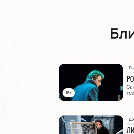
Бл
Пь
РО
Са
те
18+
Др
ЛИ