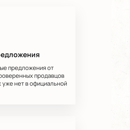
ения к видеосериалу
– эти работы ставят его в
зыковедческих изысканий.
 все пожелания клиентов: простая
инности. Сделайте покупку в один
редложения
ые предложения от
проверенных продавцов
х уже нет в официальной