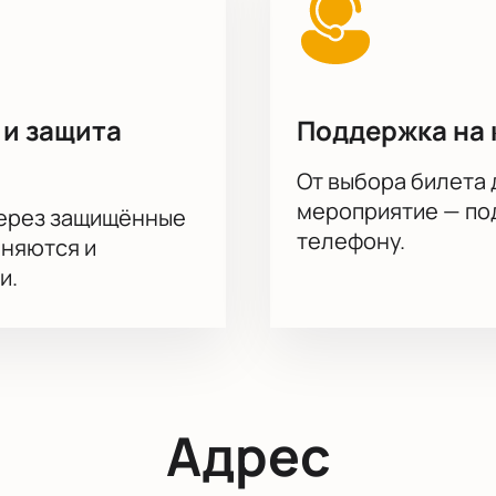
 и защита
Поддержка на 
От выбора билета 
мероприятие — под
через защищённые
телефону.
аняются и
и.
Адрес