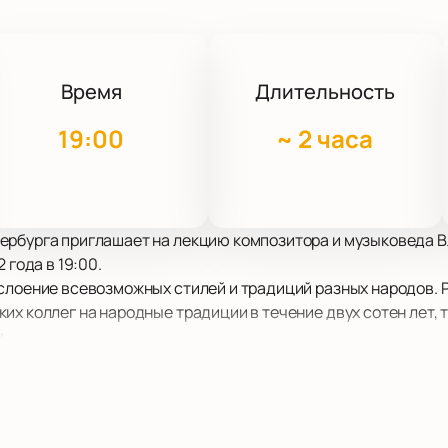
Время
Длительность
19:00
~
2 часа
ербурга приглашает на лекцию композитора и музыковеда
 года в 19:00.
аслоение всевозможных стилей и традиций разных народов.
их коллег на народные традиции в течение двух сотен лет, 
.
ходит в приоритетную задачу молодых сочинителей. Модера
кадемия») и композитор, музыковед Владимир Раннев расск
ей музыке и как найти признаки «исконности» в музыкальн
гнером. Будучи лауреатом престижных международных пре