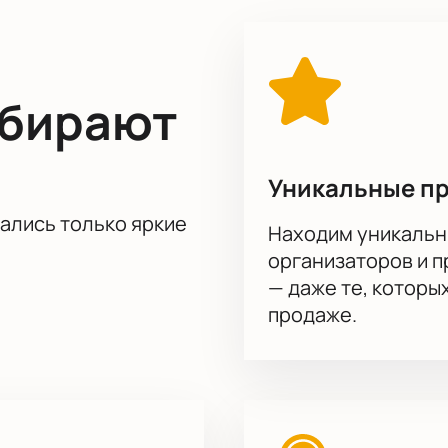
нение «Бранль ангелов», создание музыкального сопровожд
талляции Princess T видеохудожников AES+F, опера «Проза» 
одавательской деятельностью, а также является автором му
ыбирают
нная музыка: чужое и свое» можно на нашем сайте. Мы учли
ставки, огромный выбор пригласительных и гарантия их подл
Уникальные п
тались только яркие
Находим уникальн
организаторов и 
— даже те, которы
продаже.