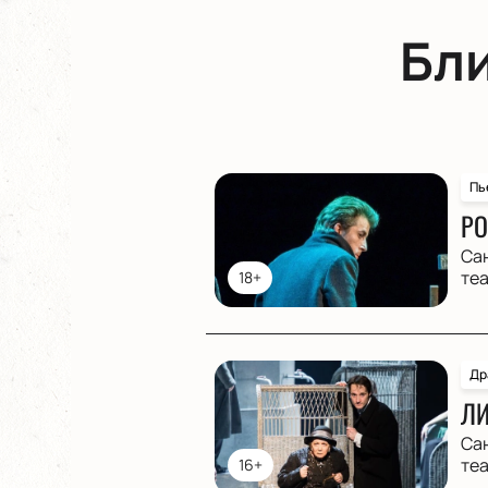
Бл
Пь
РО
Са
те
18+
Др
ЛИ
Са
те
16+