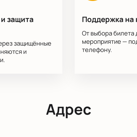
 и защита
Поддержка на 
От выбора билета 
мероприятие — под
через защищённые
телефону.
аняются и
и.
Адрес