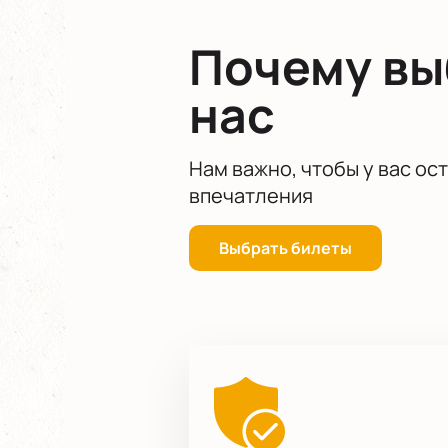
Олеся Морозова – талантливая пиа
настоящее время является ее пре
Почему в
коллаборациями с такими артистам
Увидеть выступление знаменитого 
нас
Оцените все удобства онлайн поку
Нам важно, чтобы у вас ос
впечатления
Выбрать билеты